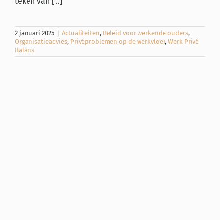
teken van [...]
2 januari 2025
|
Actualiteiten
,
Beleid voor werkende ouders
,
Organisatieadvies
,
Privéproblemen op de werkvloer
,
Werk Privé
Balans