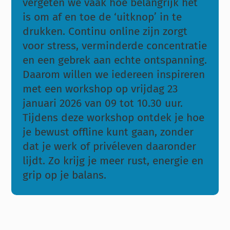
vergeten we vaak hoe belangrijk het
is om af en toe de ‘uitknop’ in te
drukken. Continu online zijn zorgt
voor stress, verminderde concentratie
en een gebrek aan echte ontspanning.
Daarom willen we iedereen inspireren
met een workshop op vrijdag 23
januari 2026 van 09 tot 10.30 uur.
Tijdens deze workshop ontdek je hoe
je bewust offline kunt gaan, zonder
dat je werk of privéleven daaronder
lijdt. Zo krijg je meer rust, energie en
grip op je balans.