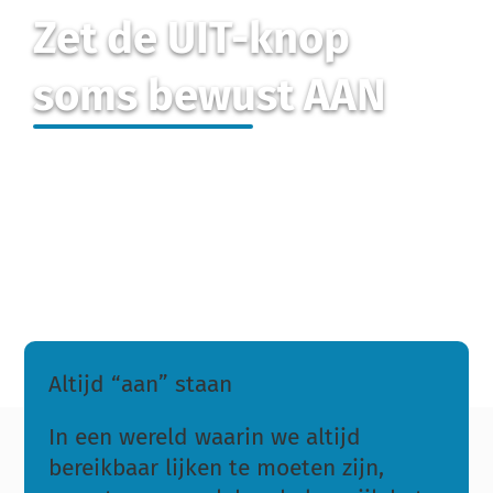
Zet de UIT-knop
soms bewust AAN
Altijd “aan” staan
In een wereld waarin we altijd
bereikbaar lijken te moeten zijn,