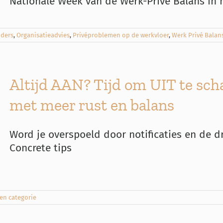
Nationale Week van de Werk-Privé Balans in he
uders
,
Organisatieadvies
,
Privéproblemen op de werkvloer
,
Werk Privé Balan
Altijd AAN? Tijd om UIT te sch
met meer rust en balans
Word je overspoeld door notificaties en de dr
Concrete tips
en categorie