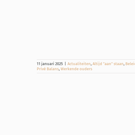
n werk en
rsterken
taan
Beleid voor
(samen) werken
loer
Werk Privé
ouders
11 januari 2025
|
Actualiteiten
,
Altijd "aan" staan
,
Bele
Privé Balans
,
Werkende ouders
van werk
n de grote