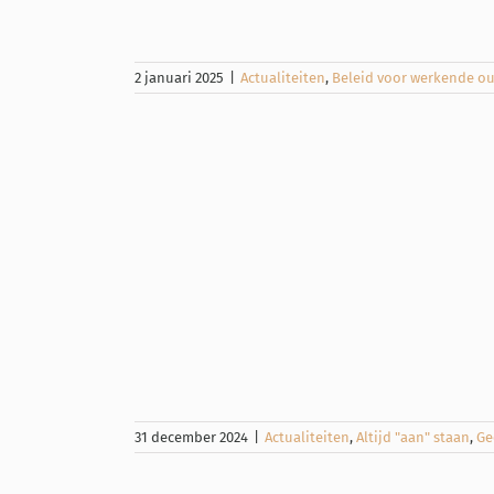
2 januari 2025
|
Actualiteiten
,
Beleid voor werkende o
om UIT te
t 2025 met
balans
" staan
Geen
31 december 2024
|
Actualiteiten
,
Altijd "aan" staan
,
Ge