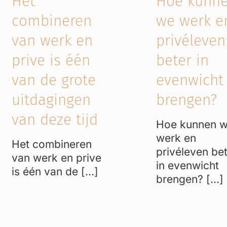
Het
Hoe kunn
combineren
we werk e
van werk en
privéleven
prive is één
beter in
van de grote
evenwicht
uitdagingen
brengen?
van deze tijd
Hoe kunnen 
werk en
Het combineren
privéleven be
van werk en prive
in evenwicht
is één van de [...]
brengen? [...]