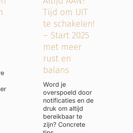
en
Altijd AAN?
n
Tijd om UIT
te schakelen!
– Start 2025
met meer
rust en
balans
we
Word je
ter
overspoeld door
notificaties en de
druk om altijd
bereikbaar te
zijn? Concrete
tips