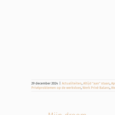
casts over
 altijd aan
e werken
staan
Apps en
rkende ouders
ride (samen)
 de werkvloer
ende ouders
29 december 2024
|
Actualiteiten
,
Altijd "aan" staan
,
Ap
Privéproblemen op de werkvloer
,
Werk Privé Balans
,
We