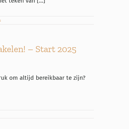
t teken van [...]
s
akelen! – Start 2025
uk om altijd bereikbaar te zijn?