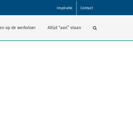
Inspiratie
Contact
en op de werkvloer
Altijd “aan” staan